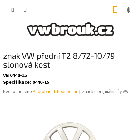
Přejít
NÁKUP
na
obsah
KOŠÍK
znak VW přední T2 8/72-10/79
slonová kost
VB 0440-15
Specifikace
:
0440-15
Průměrné
Neohodnoceno
Podrobnosti hodnocení
Značka:
originální díly VW
hodnocení
produktu
je
0,0
z
5
hvězdiček.