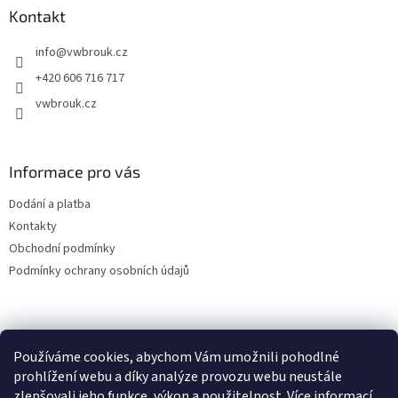
a
Kontakt
t
info
@
vwbrouk.cz
í
+420 606 716 717
vwbrouk.cz
Informace pro vás
Dodání a platba
Kontakty
Obchodní podmínky
Podmínky ochrany osobních údajů
Používáme cookies, abychom Vám umožnili pohodlné
prohlížení webu a díky analýze provozu webu neustále
zlepšovali jeho funkce, výkon a použitelnost.
Více informací