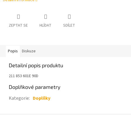
Detailní informace
ZEPTAT SE
HLÍDAT
SDÍLET
Popis
Diskuze
Detailní popis produktu
211 853 601E 90D
Doplňkové parametry
Kategorie
:
Doplňky
Z
á
p