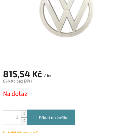
815,54 Kč
/ ks
674 Kč bez DPH
Měrná
Na dotaz
cena:
Přidat do košíku