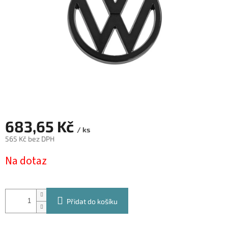
683,65 Kč
/ ks
565 Kč bez DPH
Měrná
Na dotaz
cena:
Přidat do košíku