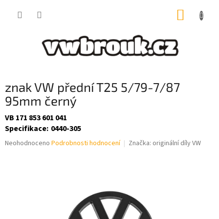
Přejít
NÁKUP
na
obsah
KOŠÍK
znak VW přední T25 5/79-7/87
95mm černý
VB 171 853 601 041
Specifikace
:
0440-305
Průměrné
Neohodnoceno
Podrobnosti hodnocení
Značka:
originální díly VW
hodnocení
produktu
je
0,0
z
5
hvězdiček.