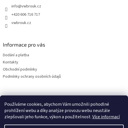
t
info
@
vwbrouk.cz
í
+420 606 716 717
vwbrouk.cz
Informace pro vás
Dodání a platba
Kontakty
Obchodní podmínky
Podmínky ochrany osobních údajů
Používáme cookies, abychom Vám umožnili pohodlné
prohlížení webu a díky analýze provozu webu neustále
zlepšovali jeho funkce, výkon a použitelnost.
Více informací