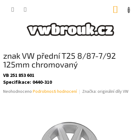
Přejít
NÁKUP
na
obsah
KOŠÍK
znak VW přední T25 8/87-7/92
125mm chromovaný
VB 251 853 601
Specifikace
:
0440-310
Průměrné
Neohodnoceno
Podrobnosti hodnocení
Značka:
originální díly VW
hodnocení
produktu
je
0,0
z
5
hvězdiček.