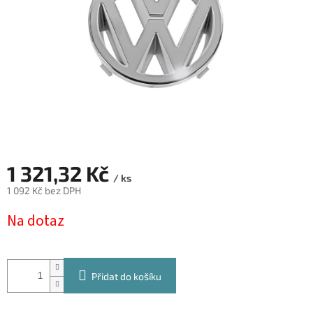
1 321,32 Kč
/ ks
1 092 Kč bez DPH
Měrná
Na dotaz
cena:
Přidat do košíku