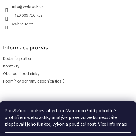
t
info
@
vwbrouk.cz
í
+420 606 716 717
vwbrouk.cz
Informace pro vás
Dodání a platba
Kontakty
Obchodní podmínky
Podmínky ochrany osobních údajů
Používáme cookies, abychom Vám umožnili pohodlné
prohlížení webu a díky analýze provozu webu neustále
zlepšovali jeho funkce, výkon a použitelnost.
Více informací