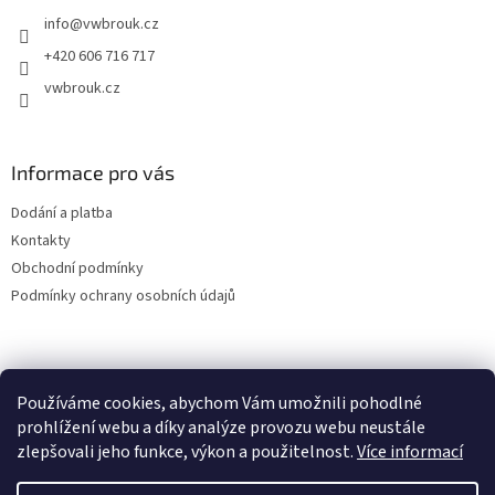
t
info
@
vwbrouk.cz
í
+420 606 716 717
vwbrouk.cz
Informace pro vás
Dodání a platba
Kontakty
Obchodní podmínky
Podmínky ochrany osobních údajů
Používáme cookies, abychom Vám umožnili pohodlné
prohlížení webu a díky analýze provozu webu neustále
zlepšovali jeho funkce, výkon a použitelnost.
Více informací