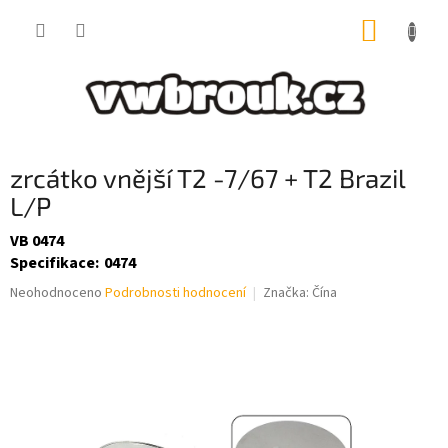
Přejít
NÁKUP
na
obsah
KOŠÍK
zrcátko vnější T2 -7/67 + T2 Brazil
L/P
VB 0474
Specifikace
:
0474
Průměrné
Neohodnoceno
Podrobnosti hodnocení
Značka:
Čína
hodnocení
produktu
je
0,0
z
5
hvězdiček.