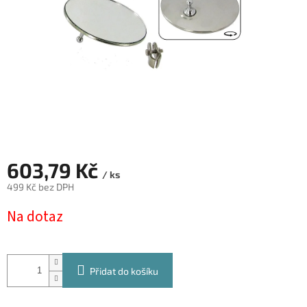
603,79 Kč
/ ks
499 Kč bez DPH
Měrná
Na dotaz
cena:
Přidat do košíku