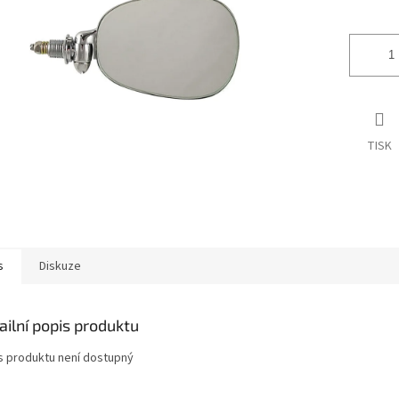
ek.
TISK
s
Diskuze
ailní popis produktu
s produktu není dostupný