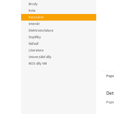
n
hvězdič
Brzdy
e
Kola
l
Karosérie
Interiér
Elektroinstalace
Doplňky
Nářadí
Literatura
Univerzální díly
NOS díly VW
Popi
Det
Popi