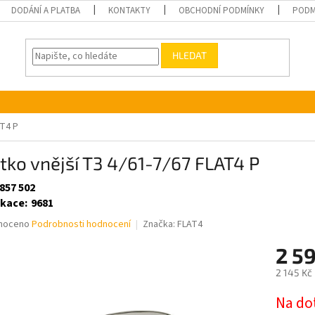
DODÁNÍ A PLATBA
KONTAKTY
OBCHODNÍ PODMÍNKY
PODM
HLEDAT
AT4 P
tko vnější T3 4/61-7/67 FLAT4 P
857 502
ikace
:
9681
né
noceno
Podrobnosti hodnocení
Značka:
FLAT4
ní
2 5
u
2 145 Kč
Měrná
Na do
cena: