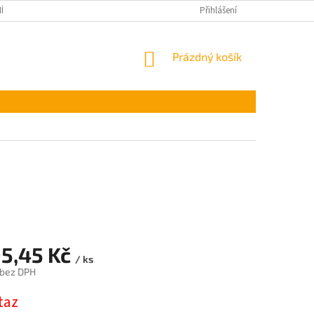
ÍNKY OCHRANY OSOBNÍCH ÚDAJŮ
Přihlášení
NÁKUPNÍ
Prázdný košík
KOŠÍK
95,45 Kč
/ ks
 bez DPH
taz