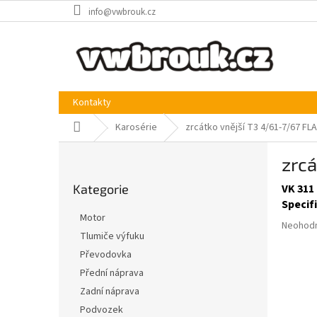
Přejít
info@vwbrouk.cz
na
obsah
Kontakty
Domů
Karosérie
zrcátko vnější T3 4/61-7/67 FL
P
zrcá
o
Přeskočit
s
Kategorie
VK 311 
kategorie
t
Specif
r
Motor
Průměr
a
Neohod
Tlumiče výfuku
hodnoce
n
produkt
Převodovka
n
je
í
Přední náprava
0,0
p
Zadní náprava
z
a
5
Podvozek