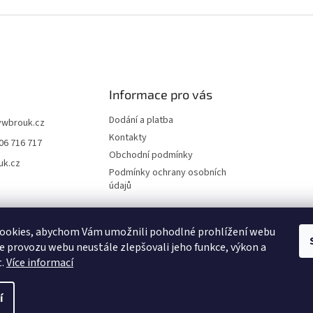
Informace pro vás
Dodání a platba
vwbrouk.cz
Kontakty
06 716 717
Obchodní podmínky
uk.cz
Podmínky ochrany osobních
údajů
ookies, abychom Vám umožnili pohodlné prohlížení webu
ze provozu webu neustále zlepšovali jeho funkce, výkon a
t.
Více informací
í
zena.