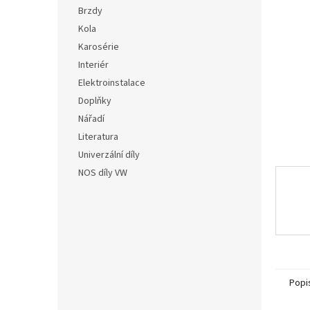
n
hvězdič
Brzdy
e
Kola
l
Karosérie
Interiér
Elektroinstalace
Doplňky
Nářadí
Literatura
Univerzální díly
NOS díly VW
Popi