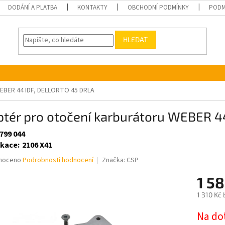
DODÁNÍ A PLATBA
KONTAKTY
OBCHODNÍ PODMÍNKY
PODM
HLEDAT
WEBER 44 IDF, DELLORTO 45 DRLA
ptér pro otočení karburátoru WEBER 4
799 044
ikace
:
2106 X41
né
noceno
Podrobnosti hodnocení
Značka:
CSP
ní
1 58
u
1 310 Kč
Měrná
Na do
cena: