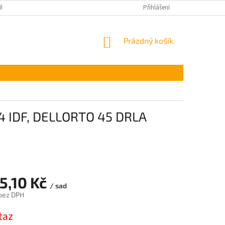
ÍNKY OCHRANY OSOBNÍCH ÚDAJŮ
Přihlášení
NÁKUPNÍ
Prázdný košík
KOŠÍK
4 IDF, DELLORTO 45 DRLA
5,10 Kč
/ sad
 bez DPH
taz