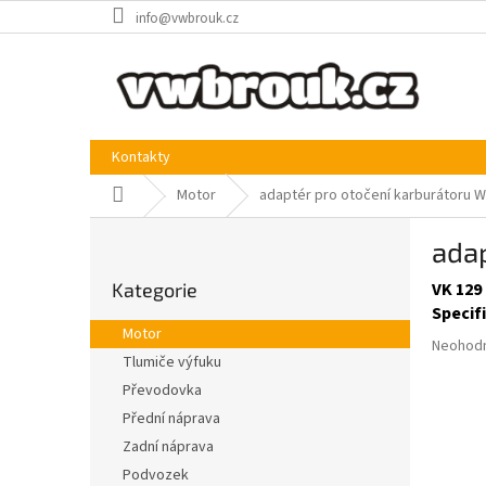
Přejít
info@vwbrouk.cz
na
obsah
Kontakty
Domů
Motor
adaptér pro otočení karburátoru 
P
ada
o
Přeskočit
s
Kategorie
VK 129 
kategorie
t
Specif
r
Motor
Průměr
a
Neohod
Tlumiče výfuku
hodnoce
n
produkt
Převodovka
n
je
í
Přední náprava
0,0
p
Zadní náprava
z
a
5
Podvozek