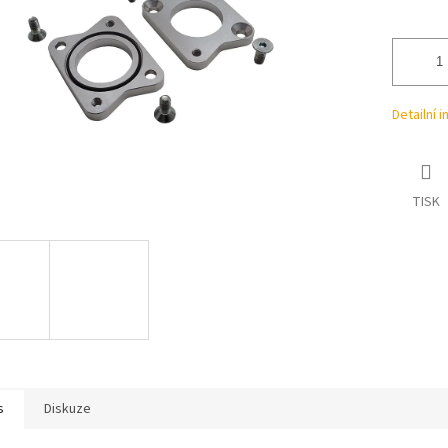
ek.
Detailní 
TISK
s
Diskuze