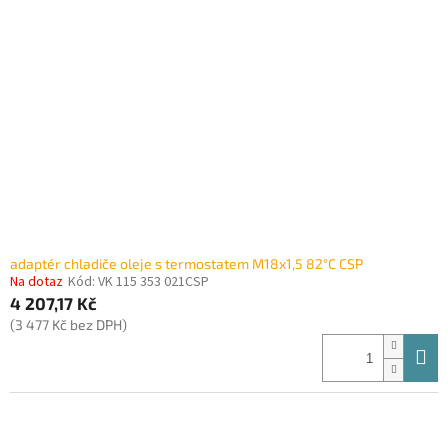
i
r
s
o
p
d
r
u
o
k
d
t
u
ů
k
t
ů
adaptér chladiče oleje s termostatem M18x1,5 82°C CSP
Na dotaz
Kód:
VK 115 353 021CSP
4 207,17 Kč
(3 477 Kč bez DPH)