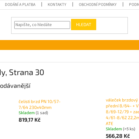
DODÁNÍ A PLATBA
KONTAKTY
OBCHODNÍ PODMÍNKY
PODM
HLEDAT
dy
, Strana 30
odávanější
váleček brzdový
čelisti brzd PN 10/57-
přední 8/64- + 
7/64 230x40mm
8/69-12/79 + za
Skladem
(1 sad)
4/61-8/62 22,2
819,17 Kč
ATE
Skladem
(>5 ks)
566,28 Kč