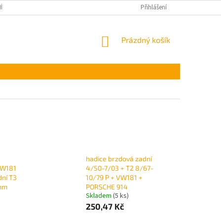
ÍNKY OCHRANY OSOBNÍCH ÚDAJŮ
Přihlášení
NÁKUPNÍ
Prázdný košík
KOŠÍK
hadice brzdová zadní
VW181
4/50-7/03 + T2 8/67-
dní T3
10/79 P + VW181 +
mm
PORSCHE 914
Skladem
(5 ks)
250,47 Kč