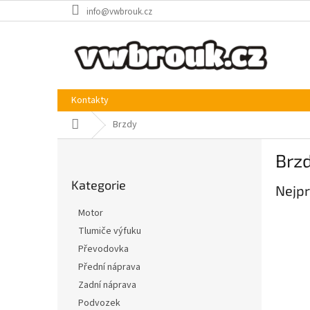
Přejít
info@vwbrouk.cz
na
obsah
Kontakty
Domů
Brzdy
P
Brz
o
Přeskočit
s
Kategorie
kategorie
Nejpr
t
r
Motor
a
Tlumiče výfuku
n
Převodovka
n
í
Přední náprava
p
Zadní náprava
a
Podvozek