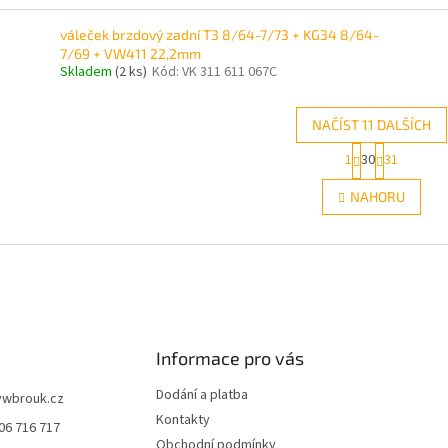
váleček brzdový zadní T3 8/64-7/73 + KG34 8/64-
7/69 + VW411 22,2mm
Skladem
(2 ks)
Kód:
VK 311 611 067C
NAČÍST 11 DALŠÍCH
S
1
30
31
O
t
r
v
NAHORU
á
l
n
á
k
d
o
a
v
c
á
í
n
p
í
r
Informace pro vás
v
k
Dodání a platba
y
vwbrouk.cz
v
Kontakty
06 716 717
ý
Obchodní podmínky