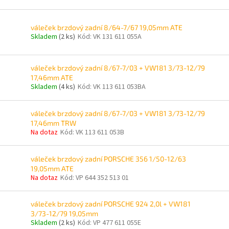
váleček brzdový zadní 8/64-7/67 19,05mm ATE
Skladem
(2 ks)
Kód:
VK 131 611 055A
váleček brzdový zadní 8/67-7/03 + VW181 3/73-12/79
17,46mm ATE
Skladem
(4 ks)
Kód:
VK 113 611 053BA
váleček brzdový zadní 8/67-7/03 + VW181 3/73-12/79
17,46mm TRW
Na dotaz
Kód:
VK 113 611 053B
váleček brzdový zadní PORSCHE 356 1/50-12/63
19,05mm ATE
Na dotaz
Kód:
VP 644 352 513 01
váleček brzdový zadní PORSCHE 924 2,0l + VW181
3/73-12/79 19,05mm
Skladem
(2 ks)
Kód:
VP 477 611 055E