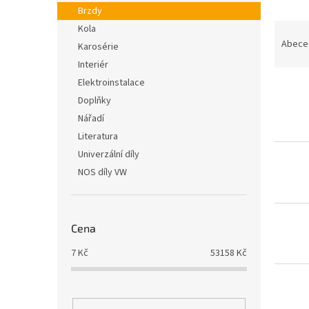
n
Brzdy
e
Ř
Kola
l
a
Abece
Karosérie
z
Interiér
e
Elektroinstalace
V
n
Doplňky
ý
í
p
p
Nářadí
i
r
Literatura
s
o
Univerzální díly
p
d
NOS díly VW
r
u
o
k
d
t
u
ů
Cena
k
7
Kč
53158
Kč
t
ů