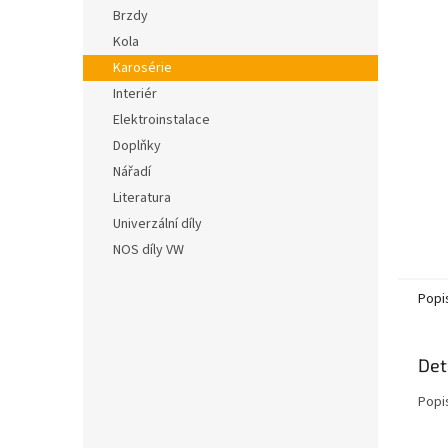
n
hvězdič
Brzdy
e
Kola
l
Karosérie
Interiér
Elektroinstalace
Doplňky
Nářadí
Literatura
Univerzální díly
NOS díly VW
Popi
Det
Popi