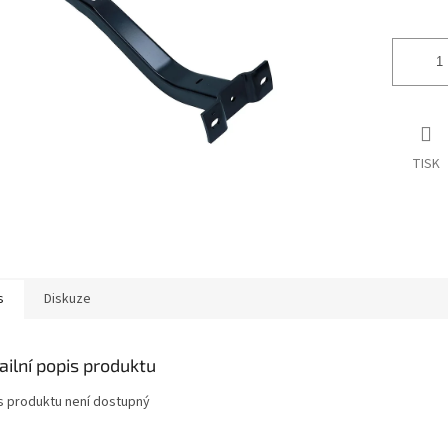
ek.
TISK
s
Diskuze
ailní popis produktu
s produktu není dostupný