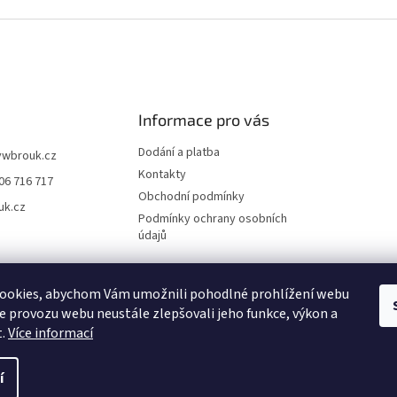
Informace pro vás
Dodání a platba
vwbrouk.cz
Kontakty
06 716 717
Obchodní podmínky
uk.cz
Podmínky ochrany osobních
údajů
ookies, abychom Vám umožnili pohodlné prohlížení webu
ze provozu webu neustále zlepšovali jeho funkce, výkon a
t.
Více informací
í
zena.