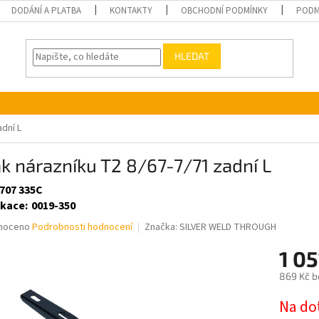
DODÁNÍ A PLATBA
KONTAKTY
OBCHODNÍ PODMÍNKY
PODM
HLEDAT
dní L
k nárazníku T2 8/67-7/71 zadní L
 707 335C
ikace
:
0019-350
né
noceno
Podrobnosti hodnocení
Značka:
SILVER WELD THROUGH
ní
1 0
u
869 Kč b
Měrná
Na do
cena: