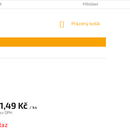
ÍNKY OCHRANY OSOBNÍCH ÚDAJŮ
Přihlášení
NÁKUPNÍ
Prázdný košík
KOŠÍK
51,49 Kč
/ ks
ez DPH
taz