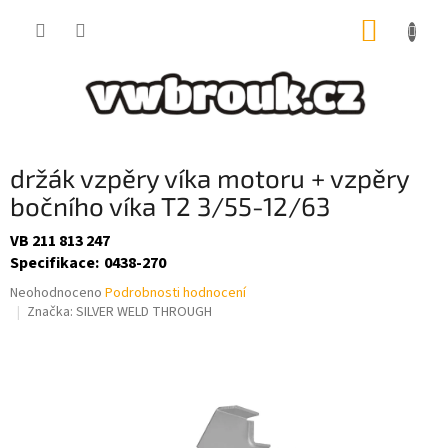
Přejít
NÁKUP
na
obsah
KOŠÍK
držák vzpěry víka motoru + vzpěry
bočního víka T2 3/55-12/63
VB 211 813 247
Specifikace
:
0438-270
Průměrné
Neohodnoceno
Podrobnosti hodnocení
hodnocení
Značka:
SILVER WELD THROUGH
produktu
je
0,0
z
5
hvězdiček.