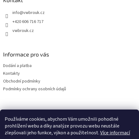
a
Kontakt
t
info
@
vwbrouk.cz
í
+420 606 716 717
vwbrouk.cz
Informace pro vás
Dodání a platba
Kontakty
Obchodní podmínky
Podmínky ochrany osobních údajů
Používáme cookies, abychom Vám umožnili pohodlné
prohlížení webu a díky analýze provozu webu neustále
zlepšovali jeho funkce, výkon a použitelnost.
Více informací