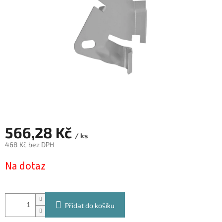
566,28 Kč
/ ks
468 Kč bez DPH
Měrná
Na dotaz
cena:
Přidat do košíku