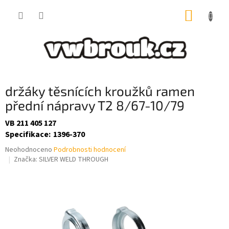
Přejít
NÁKUP
na
obsah
KOŠÍK
držáky těsnících kroužků ramen
přední nápravy T2 8/67-10/79
VB 211 405 127
Specifikace
:
1396-370
Průměrné
Neohodnoceno
Podrobnosti hodnocení
hodnocení
Značka:
SILVER WELD THROUGH
produktu
je
0,0
z
5
hvězdiček.