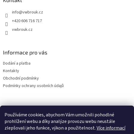
a
Kontakt
t
info
@
vwbrouk.cz
í
+420 606 716 717
vwbrouk.cz
Informace pro vás
Dodání a platba
Kontakty
Obchodní podmínky
Podmínky ochrany osobních údajů
Používáme cookies, abychom Vám umožnili pohodlné
prohlížení webu a díky analýze provozu webu neustále
zlepšovali jeho funkce, výkon a použitelnost.
Více informací