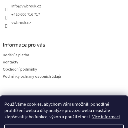
t
info
@
vwbrouk.cz
í
+420 606 716 717
vwbrouk.cz
Informace pro vás
Dodání a platba
Kontakty
Obchodní podmínky
Podmínky ochrany osobních údajů
Používáme cookies, abychom Vám umožnili pohodlné
prohlížení webu a díky analýze provozu webu neustále
zlepšovali jeho funkce, výkon a použitelnost.
Více informací