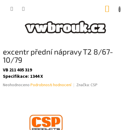
Přejít
NÁKUP
na
obsah
KOŠÍK
excentr přední nápravy T2 8/67-
10/79
VB 211 405 319
Specifikace
:
1344 X
Průměrné
Neohodnoceno
Podrobnosti hodnocení
Značka:
CSP
hodnocení
produktu
je
0,0
z
5
hvězdiček.