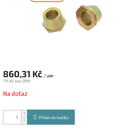
860,31 Kč
/ pár
711 Kč bez DPH
Měrná
Na dotaz
cena:
Přidat do košíku