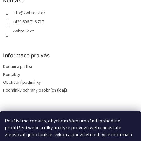
a
Kontakt
t
info
@
vwbrouk.cz
í
+420 606 716 717
vwbrouk.cz
Informace pro vás
Dodání a platba
Kontakty
Obchodní podmínky
Podmínky ochrany osobních údajů
Používáme cookies, abychom Vám umožnili pohodlné
prohlížení webu a díky analýze provozu webu neustále
zlepšovali jeho funkce, výkon a použitelnost.
Více informací