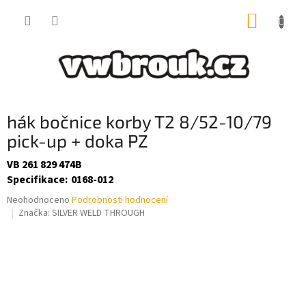
Přejít
NÁKUP
na
obsah
KOŠÍK
hák bočnice korby T2 8/52-10/79
pick-up + doka PZ
VB 261 829 474B
Specifikace
:
0168-012
Průměrné
Neohodnoceno
Podrobnosti hodnocení
hodnocení
Značka:
SILVER WELD THROUGH
produktu
je
0,0
z
5
hvězdiček.