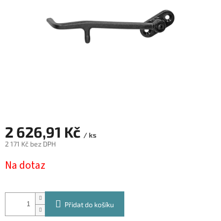
2 626,91 Kč
/ ks
2 171 Kč bez DPH
Měrná
Na dotaz
cena:
Přidat do košíku