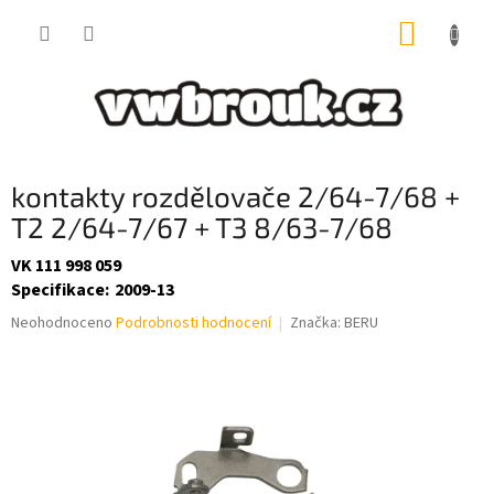
Přejít
NÁKUP
na
obsah
KOŠÍK
kontakty rozdělovače 2/64-7/68 +
T2 2/64-7/67 + T3 8/63-7/68
VK 111 998 059
Specifikace
:
2009-13
Průměrné
Neohodnoceno
Podrobnosti hodnocení
Značka:
BERU
hodnocení
produktu
je
0,0
z
5
hvězdiček.