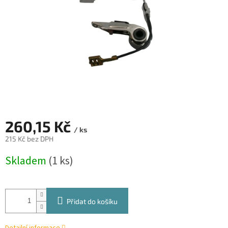
260,15 Kč
/ ks
215 Kč bez DPH
Měrná
Skladem
(1 ks)
cena:
Přidat do košíku