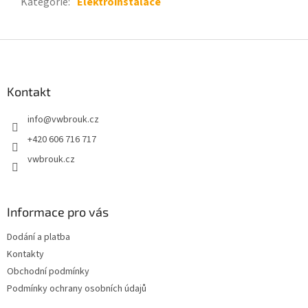
Kategorie
:
Elektroinstalace
Z
á
p
a
Kontakt
t
info
@
vwbrouk.cz
í
+420 606 716 717
vwbrouk.cz
Informace pro vás
Dodání a platba
Kontakty
Obchodní podmínky
Podmínky ochrany osobních údajů