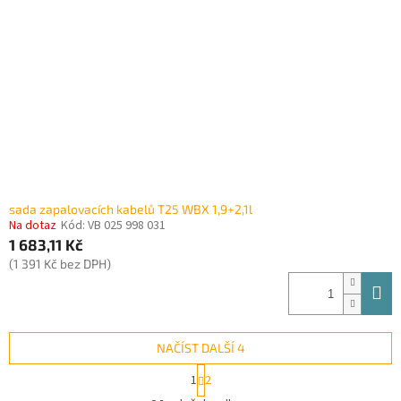
sada zapalovacích kabelů T25 WBX 1,9+2,1l
Na dotaz
Kód:
VB 025 998 031
1 683,11 Kč
(1 391 Kč bez DPH)
NAČÍST DALŠÍ 4
S
1
2
t
O