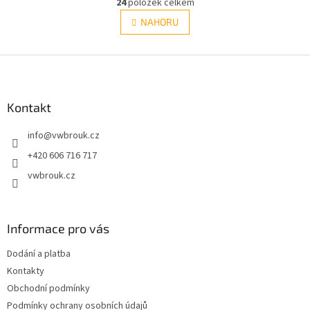
r
24
položek celkem
v
á
l
NAHORU
n
á
k
d
o
v
Z
a
á
c
á
n
í
p
í
p
a
Kontakt
r
t
v
info
@
vwbrouk.cz
í
k
y
+420 606 716 717
v
vwbrouk.cz
ý
p
i
s
Informace pro vás
u
Dodání a platba
Kontakty
Obchodní podmínky
Podmínky ochrany osobních údajů