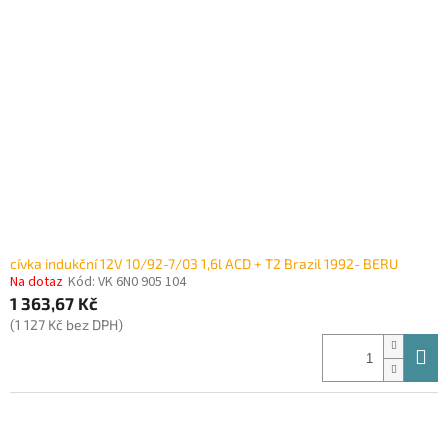
i
r
s
o
p
d
r
u
o
k
d
t
u
ů
k
t
ů
cívka indukční 12V 10/92-7/03 1,6l ACD + T2 Brazil 1992- BERU
Na dotaz
Kód:
VK 6N0 905 104
1 363,67 Kč
(1 127 Kč bez DPH)