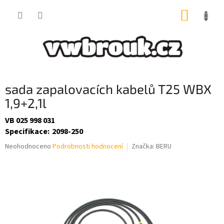
Přejít
NÁKUP
na
obsah
KOŠÍK
sada zapalovacích kabelů T25 WBX
1,9+2,1l
VB 025 998 031
Specifikace
:
2098-250
Průměrné
Neohodnoceno
Podrobnosti hodnocení
Značka:
BERU
hodnocení
produktu
je
0,0
z
5
hvězdiček.