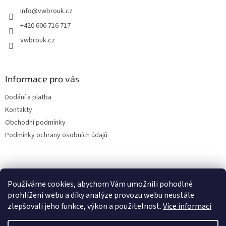
t
info
@
vwbrouk.cz
í
+420 606 716 717
vwbrouk.cz
Informace pro vás
Dodání a platba
Kontakty
Obchodní podmínky
Podmínky ochrany osobních údajů
Používáme cookies, abychom Vám umožnili pohodlné
prohlížení webu a díky analýze provozu webu neustále
zlepšovali jeho funkce, výkon a použitelnost.
Více informací