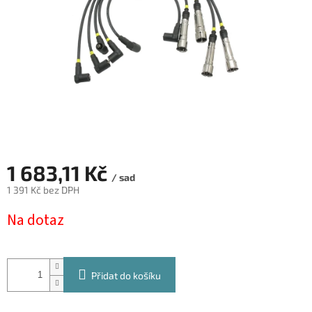
1 683,11 Kč
/ sad
1 391 Kč bez DPH
Měrná
Na dotaz
cena:
Přidat do košíku