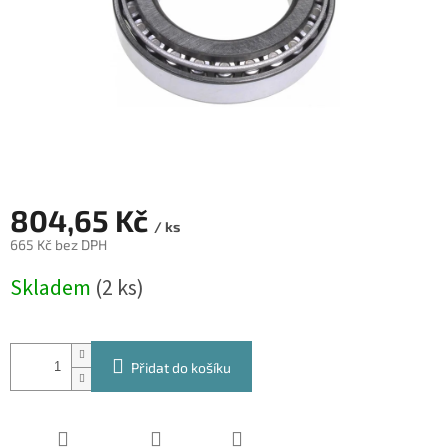
804,65 Kč
/ ks
665 Kč bez DPH
Měrná
Skladem
(2 ks)
cena:
Přidat do košíku