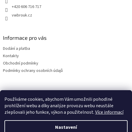
+420 606 716 717
vwbrouk.cz
Informace pro vás
Dodání a platba
Kontakty
Obchodní podmínky
Podmínky ochrany osobních údajů
Používáme cookies, abychom Vám umožnili pohodlné
prohlížení webu a díky analýze provozu webu neustále
zlepšovali jeho funkce, výkon a použitelnost.
Více informací
Nastavení
Vytvořil Shoptet