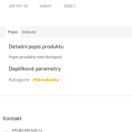
ZEPTAT SE
HLÍDAT
SDÍLET
Popis
Diskuze
Detailní popis produktu
Popis produktu není dostupný
Doplňkové parametry
Kategorie
:
Převodovka
Z
á
p
a
Kontakt
t
info
@
vwbrouk.cz
í