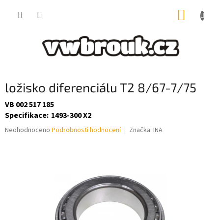
Přejít
NÁKUP
na
obsah
KOŠÍK
ložisko diferenciálu T2 8/67-7/75
VB 002 517 185
Specifikace
:
1493-300 X2
Průměrné
Neohodnoceno
Podrobnosti hodnocení
Značka:
INA
hodnocení
produktu
je
0,0
z
5
hvězdiček.