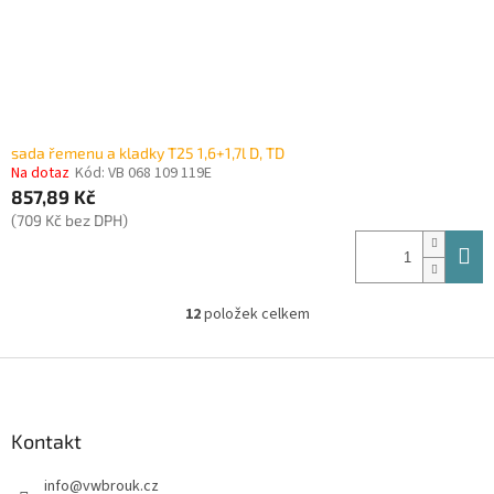
sada řemenu a kladky T25 1,6+1,7l D, TD
Na dotaz
Kód:
VB 068 109 119E
857,89 Kč
(709 Kč bez DPH)
12
položek celkem
O
v
l
Z
á
á
d
p
a
a
Kontakt
c
t
í
info
@
vwbrouk.cz
í
p