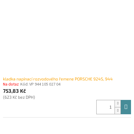
i
r
s
o
p
d
r
u
o
k
d
t
u
ů
k
t
ů
kladka napínací rozvodového řemene PORSCHE 924S, 944
Na dotaz
Kód:
VP 944 105 027 04
753,83 Kč
(623 Kč bez DPH)