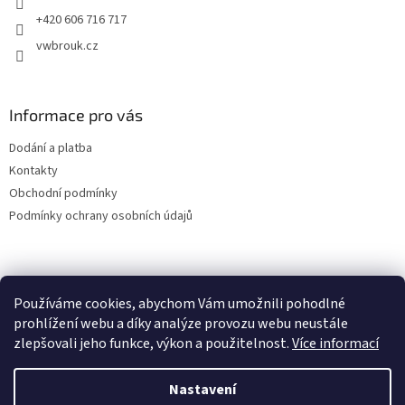
r
+420 606 716 717
v
vwbrouk.cz
k
y
v
ý
Informace pro vás
p
i
Dodání a platba
s
u
Kontakty
Obchodní podmínky
Podmínky ochrany osobních údajů
Používáme cookies, abychom Vám umožnili pohodlné
prohlížení webu a díky analýze provozu webu neustále
zlepšovali jeho funkce, výkon a použitelnost.
Více informací
Nastavení
Vytvořil Shoptet