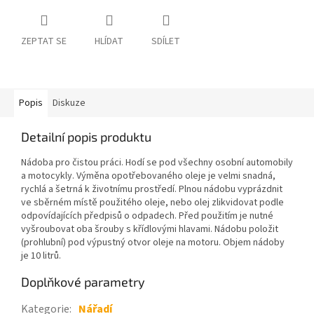
ZEPTAT SE
HLÍDAT
SDÍLET
Popis
Diskuze
Detailní popis produktu
Nádoba pro čistou práci. Hodí se pod všechny osobní automobily
a motocykly. Výměna opotřebovaného oleje je velmi snadná,
rychlá a šetrná k životnímu prostředí. Plnou nádobu vyprázdnit
ve sběrném místě použitého oleje, nebo olej zlikvidovat podle
odpovídajících předpisů o odpadech. Před použitím je nutné
vyšroubovat oba šrouby s křídlovými hlavami. Nádobu položit
(prohlubní) pod výpustný otvor oleje na motoru. Objem nádoby
je 10 litrů.
Doplňkové parametry
Kategorie
:
Nářadí