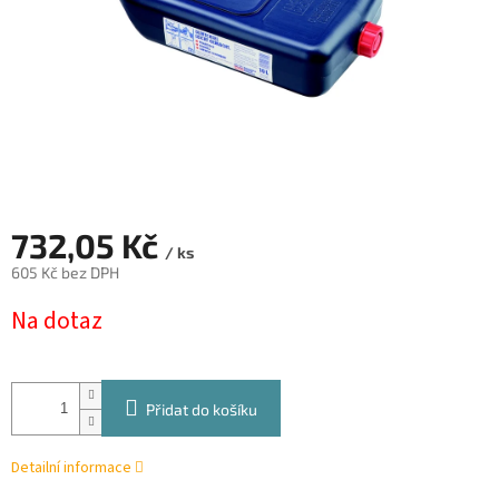
732,05 Kč
/ ks
605 Kč bez DPH
Měrná
Na dotaz
cena:
Přidat do košíku
Detailní informace