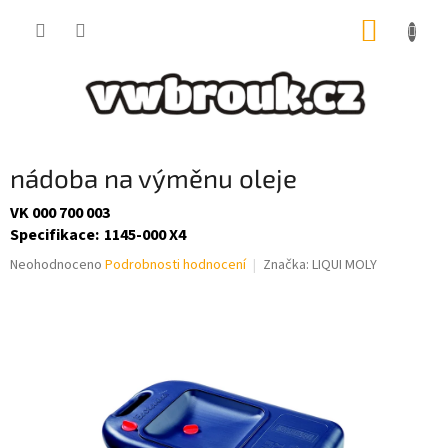
Přejít
NÁKUP
na
obsah
KOŠÍK
nádoba na výměnu oleje
VK 000 700 003
Specifikace
:
1145-000 X4
Průměrné
Neohodnoceno
Podrobnosti hodnocení
Značka:
LIQUI MOLY
hodnocení
produktu
je
0,0
z
5
hvězdiček.