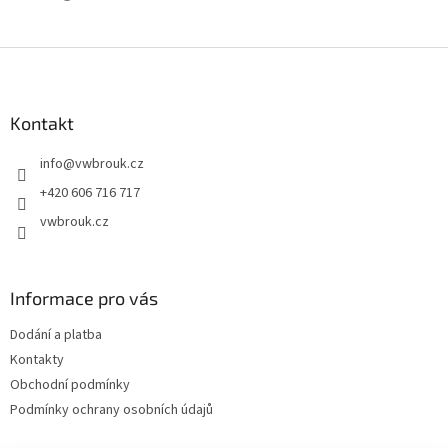
Z
á
p
a
Kontakt
t
info
@
vwbrouk.cz
í
+420 606 716 717
vwbrouk.cz
Informace pro vás
Dodání a platba
Kontakty
Obchodní podmínky
Podmínky ochrany osobních údajů