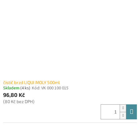
i
r
s
o
p
d
r
u
o
k
d
t
u
ů
k
t
ů
čistič brzd LIQUI MOLY 500ml
Skladem
(4 ks)
Kód:
VK 000 100 015
96,80 Kč
(80 Kč bez DPH)