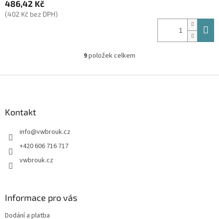
486,42 Kč
(402 Kč bez DPH)
9
položek celkem
O
v
l
Z
á
á
d
p
a
a
Kontakt
c
t
í
info
@
vwbrouk.cz
í
p
r
+420 606 716 717
v
vwbrouk.cz
k
y
v
ý
Informace pro vás
p
i
Dodání a platba
s