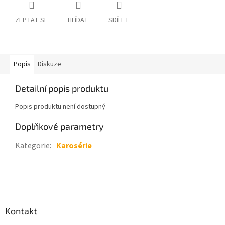
ZEPTAT SE
HLÍDAT
SDÍLET
Popis
Diskuze
Detailní popis produktu
Popis produktu není dostupný
Doplňkové parametry
Kategorie
:
Karosérie
Z
á
p
a
Kontakt
t