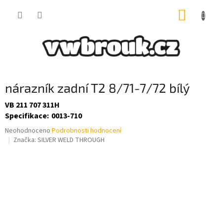
Přejít
NÁKUP
na
obsah
KOŠÍK
nárazník zadní T2 8/71-7/72 bílý
VB 211 707 311H
Specifikace
:
0013-710
Průměrné
Neohodnoceno
Podrobnosti hodnocení
hodnocení
Značka:
SILVER WELD THROUGH
produktu
je
0,0
z
5
hvězdiček.