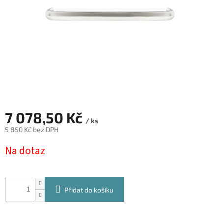
7 078,50 Kč
/ ks
5 850 Kč bez DPH
Měrná
Na dotaz
cena:
Přidat do košíku