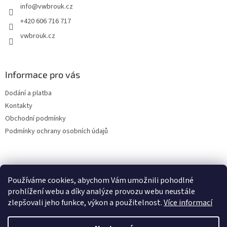
info
@
vwbrouk.cz
í
+420 606 716 717
vwbrouk.cz
Informace pro vás
Dodání a platba
Kontakty
Obchodní podmínky
Podmínky ochrany osobních údajů
Používáme cookies, abychom Vám umožnili pohodlné
prohlížení webu a díky analýze provozu webu neustále
zlepšovali jeho funkce, výkon a použitelnost.
Více informací