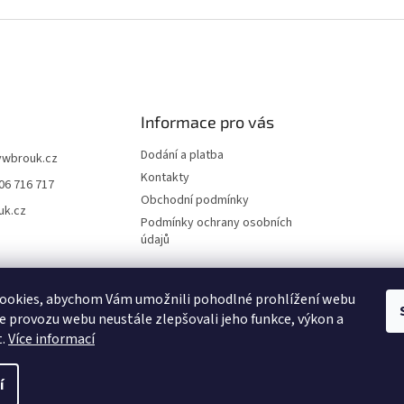
Informace pro vás
Dodání a platba
vwbrouk.cz
Kontakty
06 716 717
Obchodní podmínky
uk.cz
Podmínky ochrany osobních
údajů
ookies, abychom Vám umožnili pohodlné prohlížení webu
ze provozu webu neustále zlepšovali jeho funkce, výkon a
t.
Více informací
í
zena.