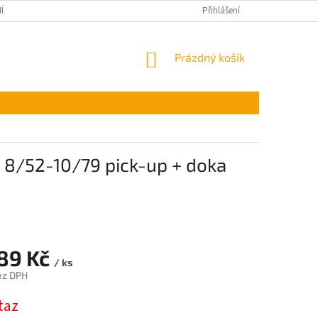
ÍNKY OCHRANY OSOBNÍCH ÚDAJŮ
Přihlášení
NÁKUPNÍ
Prázdný košík
KOŠÍK
2 8/52-10/79 pick-up + doka
,89 Kč
/ ks
ez DPH
taz