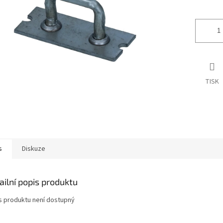
ek.
TISK
s
Diskuze
ailní popis produktu
s produktu není dostupný