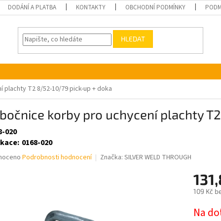
DODÁNÍ A PLATBA
KONTAKTY
OBCHODNÍ PODMÍNKY
PODM
HLEDAT
 plachty T2 8/52-10/79 pick-up + doka
bočnice korby pro uchycení plachty T
8-020
ikace
:
0168-020
né
noceno
Podrobnosti hodnocení
Značka:
SILVER WELD THROUGH
ní
131
u
109 Kč b
Měrná
Na do
cena: