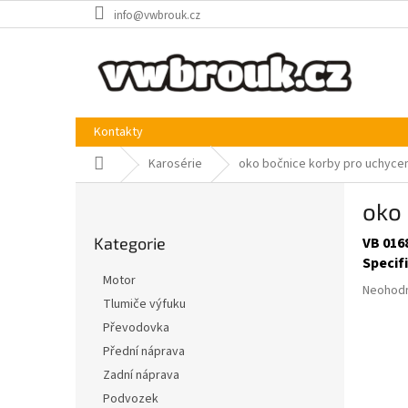
Přejít
info@vwbrouk.cz
na
obsah
Kontakty
Domů
Karosérie
oko bočnice korby pro uchycení
P
oko 
o
Přeskočit
s
Kategorie
VB 016
kategorie
t
Specif
r
Motor
Průměr
a
Neohod
Tlumiče výfuku
hodnoce
n
produkt
Převodovka
n
je
í
Přední náprava
0,0
p
Zadní náprava
z
a
5
Podvozek