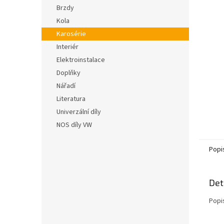
n
hvězdič
Brzdy
e
Kola
l
Karosérie
Interiér
Elektroinstalace
Doplňky
Nářadí
Literatura
Univerzální díly
NOS díly VW
Popi
Det
Popi