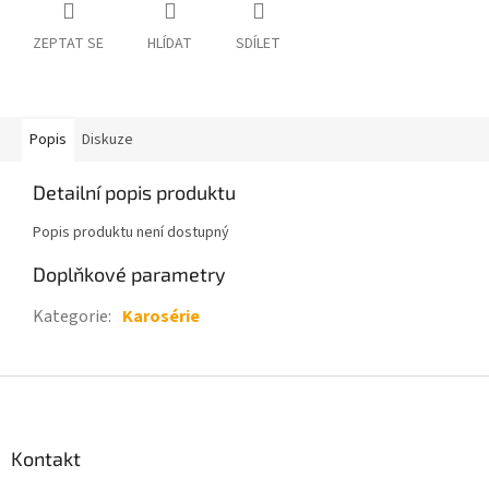
ZEPTAT SE
HLÍDAT
SDÍLET
Popis
Diskuze
Detailní popis produktu
Popis produktu není dostupný
Doplňkové parametry
Kategorie
:
Karosérie
Z
á
p
a
Kontakt
t