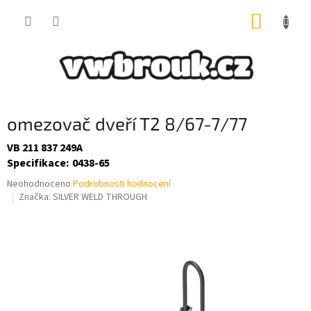
Přejít
NÁKUP
na
obsah
KOŠÍK
omezovač dveří T2 8/67-7/77
VB 211 837 249A
Specifikace
:
0438-65
Průměrné
Neohodnoceno
Podrobnosti hodnocení
hodnocení
Značka:
SILVER WELD THROUGH
produktu
je
0,0
z
5
hvězdiček.