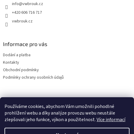
info
@
vwbrouk.cz
í
+420 606 716 717
vwbrouk.cz
Informace pro vás
Dodání a platba
Kontakty
Obchodní podmínky
Podmínky ochrany osobních údajů
Používáme cookies, abychom Vám umožnili pohodlné
prohlížení webu a díky analýze provozu webu neustále
zlepšovali jeho funkce, výkon a použitelnost.
Více informací