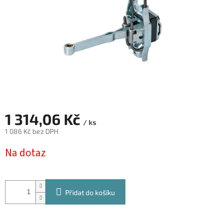
1 314,06 Kč
/ ks
1 086 Kč bez DPH
Měrná
Na dotaz
cena:
Přidat do košíku