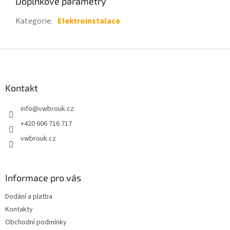
Doplňkové parametry
Kategorie
:
Elektroinstalace
Z
á
p
a
Kontakt
t
info
@
vwbrouk.cz
í
+420 606 716 717
vwbrouk.cz
Informace pro vás
Dodání a platba
Kontakty
Obchodní podmínky