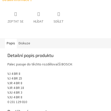
Detailní informace
ZEPTAT SE
HLÍDAT
SDÍLET
Popis
Diskuze
Detailní popis produktu
Palec pasuje do těchto rozdělovačů BOSCH:
VJ 4 BR 8
VJ 4 BR 25
VJR 4 BR 8
VJR 4 BR 18
VJU 4 BR 3
VJU 4 BR 8
0 231 129 010