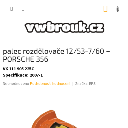
Přejít
NÁKUP
na
obsah
KOŠÍK
palec rozdělovače 12/53-7/60 +
PORSCHE 356
VK 111 905 225C
Specifikace
:
2007-1
Průměrné
Neohodnoceno
Podrobnosti hodnocení
Značka:
EPS
hodnocení
produktu
je
0,0
z
5
hvězdiček.