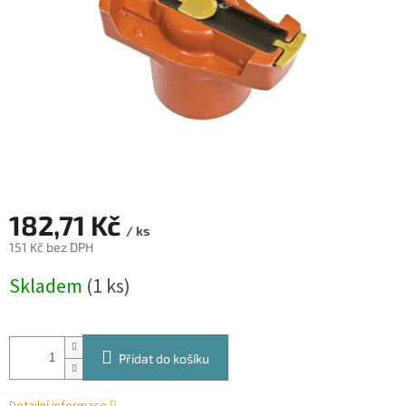
182,71 Kč
/ ks
151 Kč bez DPH
Měrná
Skladem
(1 ks)
cena:
Přidat do košíku