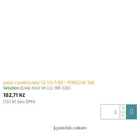
i
r
s
o
p
d
r
u
o
k
d
t
u
ů
k
t
ů
palec rozdělovače 12/53-7/60 + PORSCHE 356
Skladem
(1 ks)
Kód:
VK 111 905 225C
182,71 Kč
(151 Kč bez DPH)
1
položek celkem
O
v