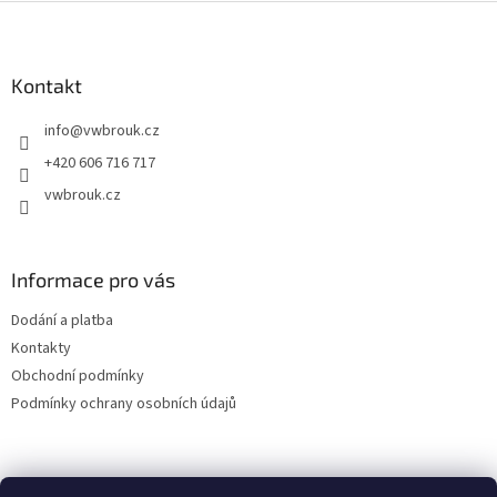
l
Z
á
á
d
p
a
a
Kontakt
c
t
í
info
@
vwbrouk.cz
í
p
r
+420 606 716 717
v
vwbrouk.cz
k
y
v
ý
Informace pro vás
p
i
Dodání a platba
s
u
Kontakty
Obchodní podmínky
Podmínky ochrany osobních údajů