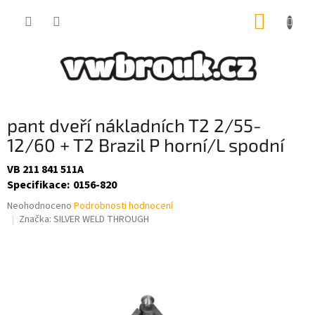
Přejít
NÁKUP
na
obsah
KOŠÍK
pant dveří nákladních T2 2/55-
12/60 + T2 Brazil P horní/L spodní
VB 211 841 511A
Specifikace
:
0156-820
Průměrné
Neohodnoceno
Podrobnosti hodnocení
hodnocení
Značka:
SILVER WELD THROUGH
produktu
je
0,0
z
5
hvězdiček.