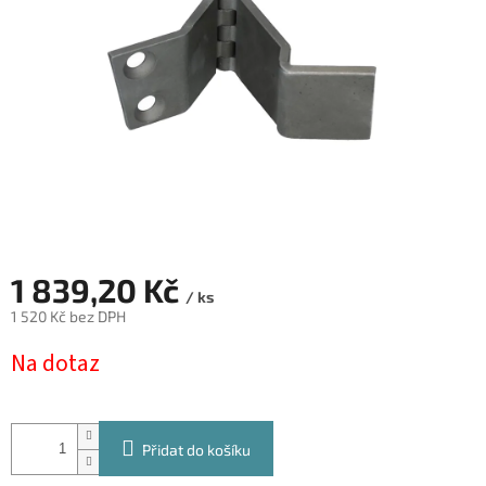
1 839,20 Kč
/ ks
1 520 Kč bez DPH
Měrná
Na dotaz
cena:
Přidat do košíku