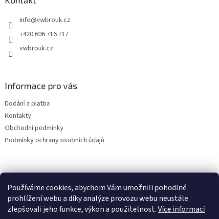
a
Kontakt
t
info
@
vwbrouk.cz
í
+420 606 716 717
vwbrouk.cz
Informace pro vás
Dodání a platba
Kontakty
Obchodní podmínky
Podmínky ochrany osobních údajů
Používáme cookies, abychom Vám umožnili pohodlné
prohlížení webu a díky analýze provozu webu neustále
zlepšovali jeho funkce, výkon a použitelnost.
Více informací