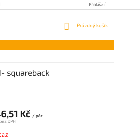
ÍNKY OCHRANY OSOBNÍCH ÚDAJŮ
Přihlášení
NÁKUPNÍ
Prázdný košík
KOŠÍK
61- squareback
46,51 Kč
/ pár
 bez DPH
taz