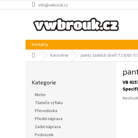
Přejít
info@vwbrouk.cz
na
obsah
Kontakty
Domů
Karosérie
panty zadních dveří T2 8/63-7/
P
pant
o
Přeskočit
s
Kategorie
VB 015
kategorie
t
Specif
r
Motor
Průměr
a
Neohod
Tlumiče výfuku
hodnoce
n
produkt
Převodovka
n
je
í
Přední náprava
0,0
p
Zadní náprava
z
a
5
Podvozek