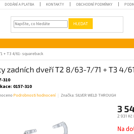
DODÁNÍ A PLATBA
KONTAKTY
OBCHODNÍ PODMÍNKY
PODM
HLEDAT
71 + T3 4/61- squareback
y zadních dveří T2 8/63-7/71 + T3 4/
7-310
ikace
:
0157-310
né
noceno
Podrobnosti hodnocení
Značka:
SILVER WELD THROUGH
ní
3 5
u
2 931 Kč
Měrná
Na do
cena: