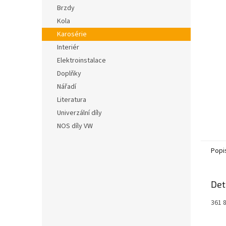
n
hvězdič
Brzdy
e
Kola
l
Karosérie
Interiér
Elektroinstalace
Doplňky
Nářadí
Literatura
Univerzální díly
NOS díly VW
Popi
Det
361 