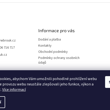
Informace pro vás
Dodání a platba
vwbrouk.cz
Kontakty
06 716 717
Obchodní podmínky
uk.cz
Podmínky ochrany osobních
údajů
ookies, abychom Vám umožnili pohodlné prohlížení webu
ze provozu webu neustále zlepšovali jeho funkce, výkon a
t.
Více informací
í
zena.