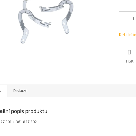
ek.
Detailní 
TISK
s
Diskuze
ailní popis produktu
827 301 + 361 827 302