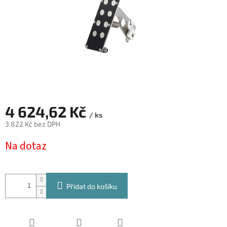
4 624,62 Kč
/ ks
3 822 Kč bez DPH
Měrná
Na dotaz
cena:
Přidat do košíku