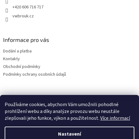
+420 606 716 717
vwbrouk.cz
Informace pro vás
Dodání a platba
Kontakty
Obchodní podmínky
Podmínky ochrany osobních údajů
Používáme cookies, abychom Vám umožnili pohodlné
prohlížení webu a díky analýze provozu webu neustále
zlepšovali jeho funkce, výkon a použitelnost.
Více informací
Nastavení
Vytvořil Shoptet