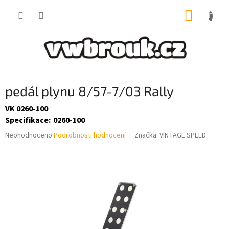
Přejít
NÁKUP
na
obsah
KOŠÍK
pedál plynu 8/57-7/03 Rally
VK 0260-100
Specifikace
:
0260-100
Průměrné
Neohodnoceno
Podrobnosti hodnocení
Značka:
VINTAGE SPEED
hodnocení
produktu
je
0,0
z
5
hvězdiček.