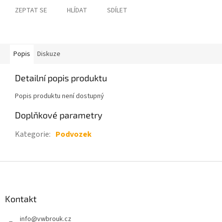
ZEPTAT SE
HLÍDAT
SDÍLET
Popis
Diskuze
Detailní popis produktu
Popis produktu není dostupný
Doplňkové parametry
Kategorie
:
Podvozek
Z
á
p
a
Kontakt
t
info
@
vwbrouk.cz
í