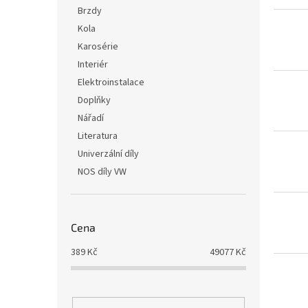
i
r
n
Brzdy
s
o
e
Kola
p
d
l
r
u
Karosérie
o
k
Interiér
d
t
Elektroinstalace
u
ů
Doplňky
k
Nářadí
t
ů
Literatura
Univerzální díly
NOS díly VW
Cena
389
Kč
49077
Kč