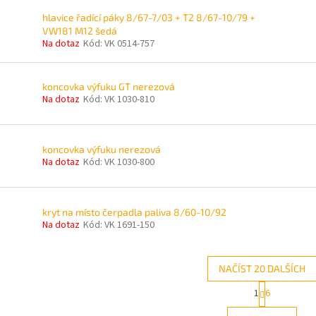
hlavice řadící páky 8/67-7/03 + T2 8/67-10/79 +
VW181 M12 šedá
Na dotaz
Kód:
VK 0514-757
koncovka výfuku GT nerezová
Na dotaz
Kód:
VK 1030-810
koncovka výfuku nerezová
Na dotaz
Kód:
VK 1030-800
kryt na místo čerpadla paliva 8/60-10/92
Na dotaz
Kód:
VK 1691-150
NAČÍST 20 DALŠÍCH
S
1
6
O
t
r
v