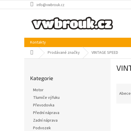
Přejít
info@vwbrouk.cz
na
obsah
Kontakty
Domů
Prodávané značky
VINTAGE SPEED
P
VIN
o
Přeskočit
s
Kategorie
kategorie
t
Ř
r
Motor
a
a
Abece
Tlumiče výfuku
z
n
Převodovka
e
n
V
n
í
Přední náprava
ý
í
p
Zadní náprava
p
p
a
Podvozek