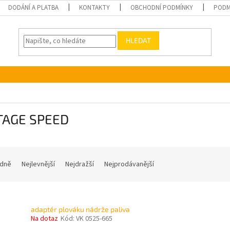
DODÁNÍ A PLATBA
KONTAKTY
OBCHODNÍ PODMÍNKY
PODM
HLEDAT
TAGE SPEED
dně
Nejlevnější
Nejdražší
Nejprodávanější
adaptér plováku nádrže paliva
Na dotaz
Kód:
VK 0525-665