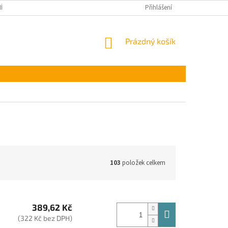
ÍNKY OCHRANY OSOBNÍCH ÚDAJŮ
Přihlášení
NÁKUPNÍ
Prázdný košík
KOŠÍK
103
položek celkem
389,62 Kč
(322 Kč bez DPH)