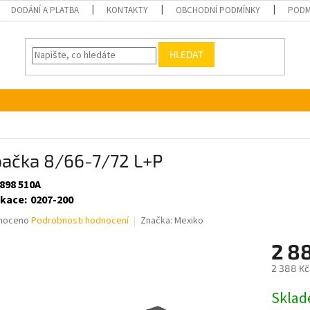
DODÁNÍ A PLATBA
KONTAKTY
OBCHODNÍ PODMÍNKY
PODM
HLEDAT
pačka 8/66-7/72 L+P
 898 510A
ikace
:
0207-200
né
noceno
Podrobnosti hodnocení
Značka:
Mexiko
ní
2 8
u
2 388 Kč
Měrná
Skla
cena: