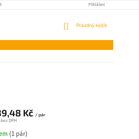
ÍNKY OCHRANY OSOBNÍCH ÚDAJŮ
Přihlášení
NÁKUPNÍ
Prázdný košík
KOŠÍK
89,48 Kč
/ pár
 bez DPH
dem
(1 pár)