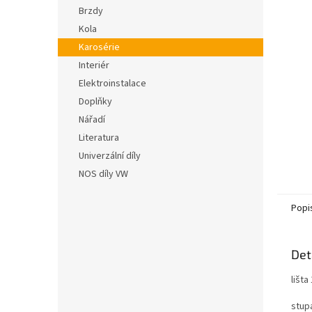
n
hvězdič
Brzdy
e
Kola
l
Karosérie
Interiér
Elektroinstalace
Doplňky
Nářadí
Literatura
Univerzální díly
NOS díly VW
Popi
Det
lišt
stup