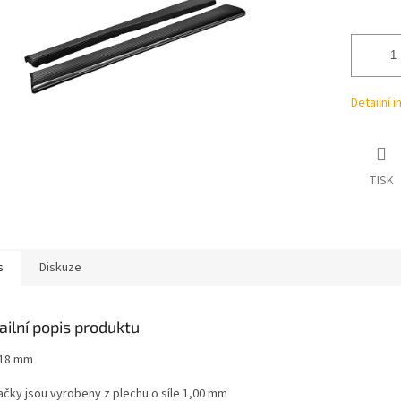
ek.
Detailní 
TISK
s
Diskuze
ailní popis produktu
a 18 mm
ačky jsou vyrobeny z plechu o síle 1,00 mm