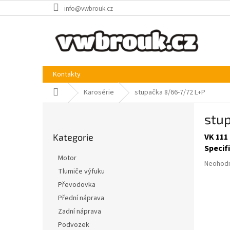
Přejít
info@vwbrouk.cz
na
obsah
Kontakty
Domů
Karosérie
stupačka 8/66-7/72 L+P
P
stu
o
Přeskočit
s
Kategorie
VK 111
kategorie
t
Specif
r
Motor
Průměr
a
Neohod
Tlumiče výfuku
hodnoce
n
produkt
Převodovka
n
je
í
Přední náprava
0,0
p
Zadní náprava
z
a
5
Podvozek