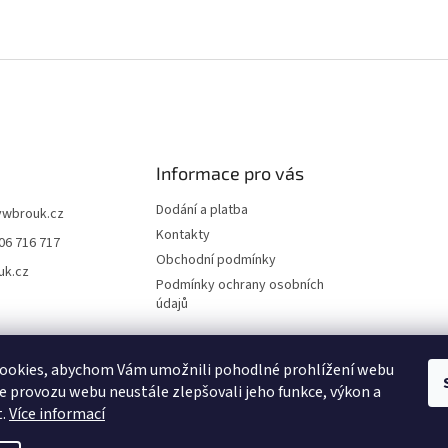
Informace pro vás
Dodání a platba
vwbrouk.cz
Kontakty
06 716 717
Obchodní podmínky
uk.cz
Podmínky ochrany osobních
údajů
ookies, abychom Vám umožnili pohodlné prohlížení webu
ze provozu webu neustále zlepšovali jeho funkce, výkon a
t.
Více informací