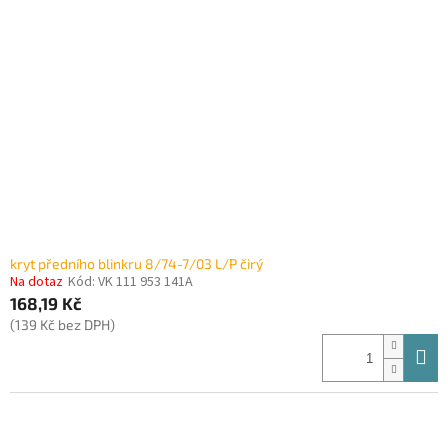
i
r
s
o
p
d
r
u
o
k
d
t
u
ů
k
t
ů
kryt předního blinkru 8/74-7/03 L/P čirý
Na dotaz
Kód:
VK 111 953 141A
168,19 Kč
(139 Kč bez DPH)