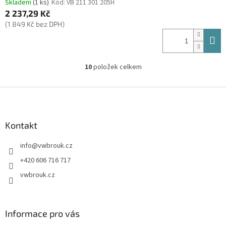
Skladem
(1 ks)
Kód:
VB 211 301 205H
2 237,29 Kč
(1 849 Kč bez DPH)
10
položek celkem
O
v
l
Z
á
á
d
p
a
a
Kontakt
c
t
í
info
@
vwbrouk.cz
í
p
r
+420 606 716 717
v
vwbrouk.cz
k
y
v
ý
Informace pro vás
p
i