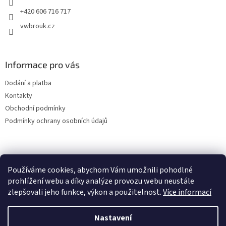
+420 606 716 717
vwbrouk.cz
Informace pro vás
Dodání a platba
Kontakty
Obchodní podmínky
Podmínky ochrany osobních údajů
Používáme cookies, abychom Vám umožnili pohodlné
prohlížení webu a díky analýze provozu webu neustále
zlepšovali jeho funkce, výkon a použitelnost.
Více informací
Nastavení
Vytvořil Shoptet