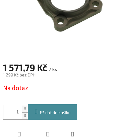
1 571,79 Kč
/ ks
1 299 Kč bez DPH
Měrná
Na dotaz
cena:
Přidat do košíku