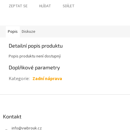
ZEPTAT SE
HLÍDAT
SDÍLET
Popis
Diskuze
Detailní popis produktu
Popis produktu není dostupný
Doplňkové parametry
Kategorie
:
Zadní náprava
Z
á
p
a
Kontakt
t
info
@
vwbrouk.cz
í