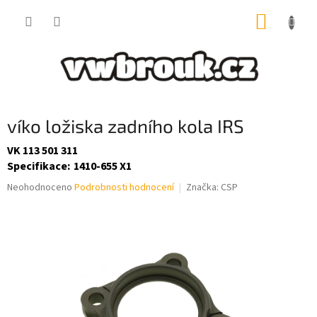
Přejít
NÁKUP
na
obsah
KOŠÍK
víko ložiska zadního kola IRS
VK 113 501 311
Specifikace
:
1410-655 X1
Průměrné
Neohodnoceno
Podrobnosti hodnocení
Značka:
CSP
hodnocení
produktu
je
0,0
z
5
hvězdiček.