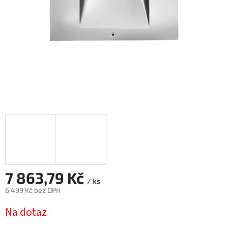
7 863,79 Kč
/ ks
6 499 Kč bez DPH
Měrná
Na dotaz
cena: