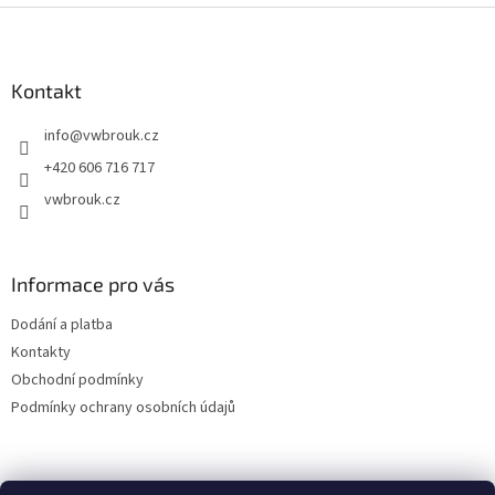
Z
á
p
a
Kontakt
t
info
@
vwbrouk.cz
í
+420 606 716 717
vwbrouk.cz
Informace pro vás
Dodání a platba
Kontakty
Obchodní podmínky
Podmínky ochrany osobních údajů