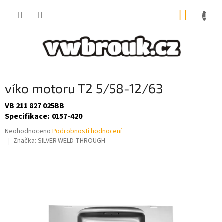
Přejít
NÁKUP
na
obsah
KOŠÍK
víko motoru T2 5/58-12/63
VB 211 827 025BB
Specifikace
:
0157-420
Průměrné
Neohodnoceno
Podrobnosti hodnocení
hodnocení
Značka:
SILVER WELD THROUGH
produktu
je
0,0
z
5
hvězdiček.