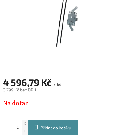
4 596,79 Kč
/ ks
3 799 Kč bez DPH
Měrná
Na dotaz
cena:
Přidat do košíku