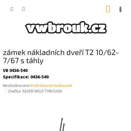
Přejít
NÁKUP
na
obsah
KOŠÍK
zámek nákladních dveří T2 10/62-
7/67 s táhly
VB 0436-540
Specifikace
:
0436-540
Průměrné
Neohodnoceno
Podrobnosti hodnocení
hodnocení
Značka:
SILVER WELD THROUGH
produktu
je
0,0
z
5
hvězdiček.