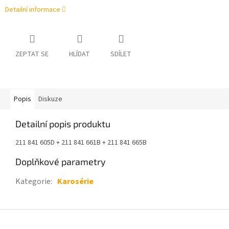
Detailní informace
ZEPTAT SE
HLÍDAT
SDÍLET
Popis
Diskuze
Detailní popis produktu
211 841 605D + 211 841 661B + 211 841 665B
Doplňkové parametry
Kategorie
:
Karosérie
Z
á