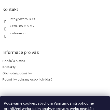
p
a
Kontakt
t
info
@
vwbrouk.cz
í
+420 606 716 717
vwbrouk.cz
Informace pro vás
Dodání a platba
Kontakty
Obchodní podmínky
Podmínky ochrany osobních údajů
Používáme cookies, abychom Vám umožnili pohodlné
prohlížení webu a díky analýze provozu webu neustále