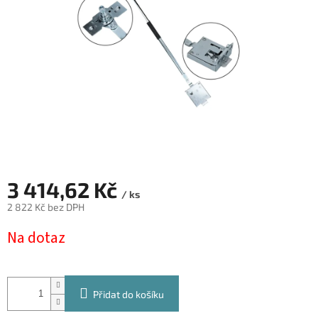
3 414,62 Kč
/ ks
2 822 Kč bez DPH
Měrná
Na dotaz
cena:
Přidat do košíku