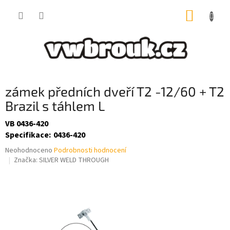
Přejít
NÁKUP
na
obsah
KOŠÍK
zámek předních dveří T2 -12/60 + T2
Brazil s táhlem L
VB 0436-420
Specifikace
:
0436-420
Průměrné
Neohodnoceno
Podrobnosti hodnocení
hodnocení
Značka:
SILVER WELD THROUGH
produktu
je
0,0
z
5
hvězdiček.