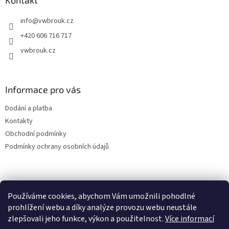
a
Kontakt
t
info
@
vwbrouk.cz
í
+420 606 716 717
vwbrouk.cz
Informace pro vás
Dodání a platba
Kontakty
Obchodní podmínky
Podmínky ochrany osobních údajů
Používáme cookies, abychom Vám umožnili pohodlné
prohlížení webu a díky analýze provozu webu neustále
zlepšovali jeho funkce, výkon a použitelnost.
Více informací